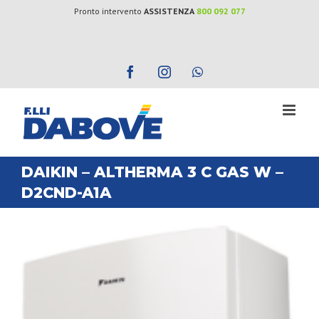
Salta
Pronto intervento
ASSISTENZA
800 092 077
al
contenuto
Facebook
Instagram
WhatsApp
DAIKIN – ALTHERMA 3 C GAS W –
D2CND-A1A