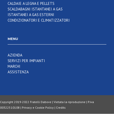
CALDAIE A LEGNA E PELLETS
SCALDABAGNI ISTANTANEI A GAS
ISTANTANEI A GAS ESTERNI
CONDIZIONATORI E CLIMATIZZATORI
MENU
AZIENDA
SERVIZI PER IMPIANTI
MARCHI
ASSISTENZA
Copyright 2019-2022 Fratelli Dabove | Vietata la riproduzione | P.iva
00322510108 |
Privacy e Cookie Policy
|
Credits