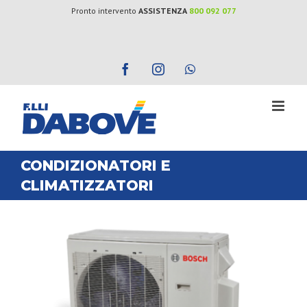
Salta
Pronto intervento
ASSISTENZA
800 092 077
al
contenuto
Facebook
Instagram
WhatsApp
CONDIZIONATORI E
CLIMATIZZATORI